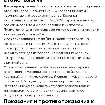
стоматологии
Диоксид циркония.
Материал на основе оксида циркония,
стабилизированного иттрием. Обладает высокой
прочностью и биосовместимостью. Коронки
изготавливаются методом CAD/CAM фрезерования, что
обеспечивает точное прилегание к культе зуба.
Применяется для протезирования как фронтальной, так и
жевательной групп зубов.
Стеклокерамика E-max (IPS E-max).
Материал на
основе дисиликата лития. Характеризуется высокой
светопроницаемостью и прочностью на изгиб.
Используется для изготовления одиночных коронок,
виниров и вкладок, преимущественно в эстетически
значимой зоне.
Металлокерамика.
Комбинированная конструкция,
состоящая из металлического колпачка (кобальто-
хромовый или никель-хромовый сплав) и керамического
покрытия. Обладает достаточной прочностью для
жевательных зубов, однако уступает безметалловым
материалам по эстетическим параметрам из-за
отсутствия светопроницаемости.
Показания и противопоказания к