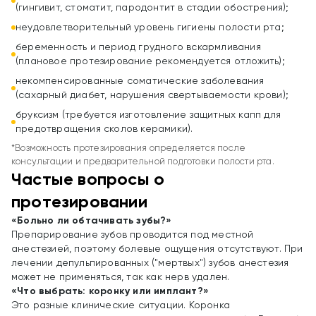
(гингивит, стоматит, пародонтит в стадии обострения);
неудовлетворительный уровень гигиены полости рта;
беременность и период грудного вскармливания
(плановое протезирование рекомендуется отложить);
некомпенсированные соматические заболевания
(сахарный диабет, нарушения свертываемости крови);
бруксизм (требуется изготовление защитных капп для
предотвращения сколов керамики).
*Возможность протезирования определяется после
консультации и предварительной подготовки полости рта.
Частые вопросы о
протезировании
«Больно ли обтачивать зубы?»
Препарирование зубов проводится под местной
анестезией, поэтому болевые ощущения отсутствуют. При
лечении депульпированных ("мертвых") зубов анестезия
может не применяться, так как нерв удален.
«Что выбрать: коронку или имплант?»
Это разные клинические ситуации. Коронка