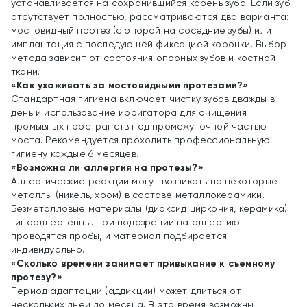
устанавливается на сохранившийся корень зуба. Если зуб
отсутствует полностью, рассматриваются два варианта:
мостовидный протез (с опорой на соседние зубы) или
имплантация с последующей фиксацией коронки. Выбор
метода зависит от состояния опорных зубов и костной
ткани.
«Как ухаживать за мостовидными протезами?»
Стандартная гигиена включает чистку зубов дважды в
день и использование ирригатора для очищения
промывных пространств под промежуточной частью
моста. Рекомендуется проходить профессиональную
гигиену каждые 6 месяцев.
«Возможна ли аллергия на протезы?»
Аллергические реакции могут возникать на некоторые
металлы (никель, хром) в составе металлокерамики.
Безметалловые материалы (диоксид циркония, керамика)
гипоаллергенны. При подозрении на аллергию
проводятся пробы, и материал подбирается
индивидуально.
«Сколько времени занимает привыкание к съемному
протезу?»
Период адаптации (аддикции) может длиться от
нескольких дней до месяца. В это время возможны