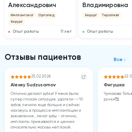
Александрович
Владимировна
Имплантолог
Ортопед
Хирург
Терапевт
Хирург
Опыт работы
11 лет
Опыт работы
Отзывы пациентов
Все
25.02.2026
22.
Alexey Sudzusamov
Фигушка
Отлично делают зубки! У меня была
Чумакова Тать
супер плохая ситуация, удаляли ~~10
ручки🥰
зубов, лечили еще больше и сейчас
нахожусь в процессе имплантации и
заживления , лечат зубы - отлично,
импланты приживаются и ценник
относительно москвы неплохой.